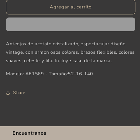
para
para
Agregar al carrito
AERO
AERO
87
87
Anteojos de acetato cristalizado, espectacular diseño
vintage, con armoniosos colores, brazos flexibles, colores
suaves; celeste y lila. Incluye case de la marca.
Modelo: AE1569 - Tamaño:52-16-140
Share
Encuentranos