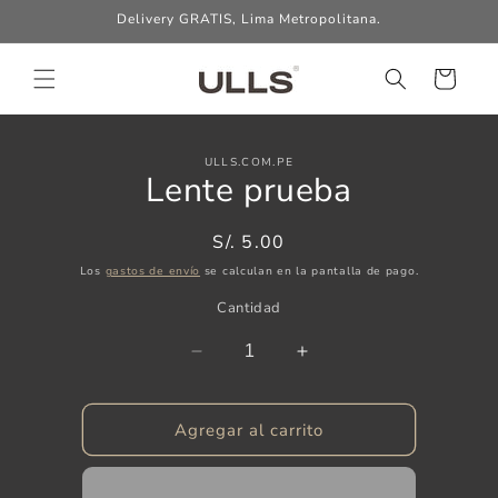
Ir
Delivery GRATIS, Lima Metropolitana.
directamente
al contenido
Carrito
Ir
directamente
ULLS.COM.PE
a la
Lente prueba
información
del producto
Precio
S/. 5.00
habitual
Los
gastos de envío
se calculan en la pantalla de pago.
Cantidad
Reducir
Aumentar
cantidad
cantidad
para
para
Agregar al carrito
Lente
Lente
prueba
prueba