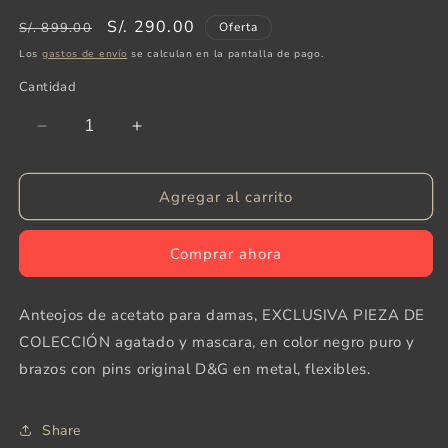
Precio
Precio
S/. 290.00
S/. 899.00
Oferta
habitual
de
Los
gastos de envío
se calculan en la pantalla de pago.
oferta
Cantidad
Reducir
Aumentar
cantidad
cantidad
para
para
Agregar al carrito
Dolce
Dolce
&amp;
&amp;
Gabbana
Gabbana
Comprar ahora
Anteojos de acetato para damas, EXCLUSIVA PIEZA DE
COLECCIÓN agatado y mascara, en color negro puro y
brazos con pins original D&G en metal, flexibles.
Share