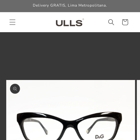
Ir
Delivery GRATIS, Lima Metropolitana.
directamente
al contenido
Carrito
Ir
directamente
a la
información
del producto