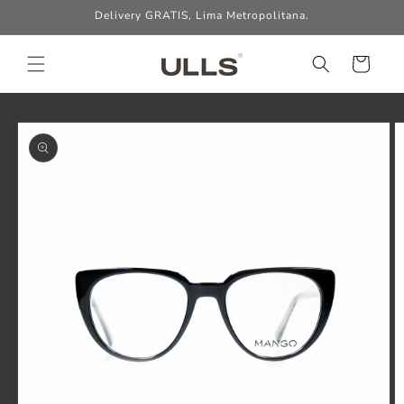
Ir
Delivery GRATIS, Lima Metropolitana.
directamente
al contenido
Carrito
Ir
directamente
a la
información
del producto