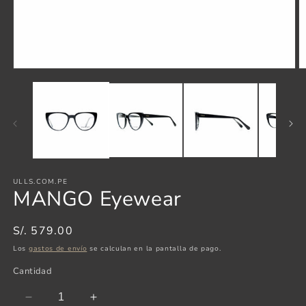
Abrir
Ab
elemento
e
multimedia
m
1
2
en
e
una
u
ventana
v
modal
m
ULLS.COM.PE
MANGO Eyewear
Precio
S/. 579.00
habitual
Los
gastos de envío
se calculan en la pantalla de pago.
Cantidad
Reducir
Aumentar