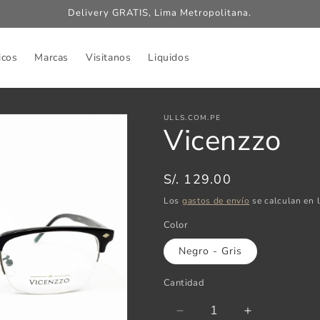
Delivery GRATIS, Lima Metropolitana.
icos
Marcas
Visitanos
Liquidos
ULLS.COM.PE
Vicenzzo
Precio
S/. 129.00
habitual
Los
gastos de envío
se calculan en l
Color
Negro - Gris
Cantidad
Reducir
Aumentar