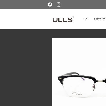
Ir
directamente
Facebook
Instagram
al contenido
Sol
Oftálm
Ir
directamente
a la
información
del producto