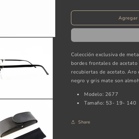
cantidad
cantidad
para
para
Agregar 
Vicenzzo
Vicenzzo
Colección exclusiva de metal
bordes frontales de acetato 
recubiertas de acetato. Ar
negro y gris mate son almoh
Modelo: 2677
Tamaño: 53- 19- 140
Share